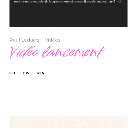
merci-a-notre-modele-@r.ldcq-et-a-notre-videaste-@accelerimages.mp4?_=1
Paul Leducq
Vidéos
Vidéo lancement
FB.
TW.
PIN.