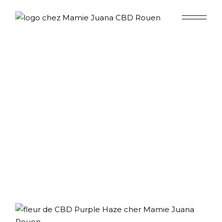
Skip
to
the
content
Accueil
Le Shop de Mamie
Uncategorized
Purple Haze